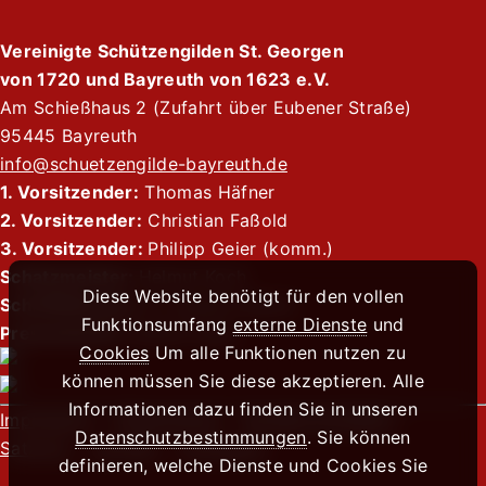
Vereinigte Schützengilden St. Georgen
von 1720 und Bayreuth von 1623 e.V.
Am Schießhaus 2 (Zufahrt über Eubener Straße)
95445 Bayreuth
info@schuetzengilde-bayreuth.de
1. Vorsitzender:
Thomas Häfner
2. Vorsitzender:
Christian Faßold
3. Vorsitzender:
Philipp Geier (komm.)
Schatzmeister:
Helmut Koch
Diese Website benötigt für den vollen
Schriftführerin:
Dr. Verena Faßold
Funktionsumfang
externe Dienste
und
Pressewartin:
Sophie Pape
Cookies
Um alle Funktionen nutzen zu
können müssen Sie diese akzeptieren. Alle
Informationen dazu finden Sie in unseren
Impressum
Datenschutz
Kontakt & Anfahrt
Datenschutzbestimmungen
. Sie können
Satzung
Chronik
Formulare
definieren, welche Dienste und Cookies Sie