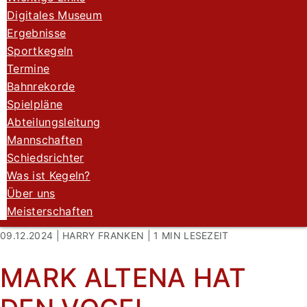
Digitales Museum
Ergebnisse
Sportkegeln
Termine
Bahnrekorde
Spielpläne
Abteilungsleitung
Mannschaften
Schiedsrichter
Was ist Kegeln?
Über uns
Meisterschaften
09.12.2024 | HARRY FRANKEN |
1 MIN
LESEZEIT
MARK ALTENA HAT