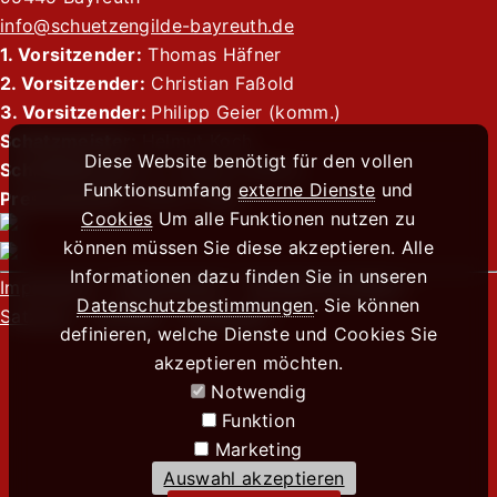
info@schuetzengilde-bayreuth.de
1. Vorsitzender:
Thomas Häfner
2. Vorsitzender:
Christian Faßold
3. Vorsitzender:
Philipp Geier (komm.)
Schatzmeister:
Helmut Koch
Diese Website benötigt für den vollen
Schriftführerin:
Dr. Verena Faßold
Funktionsumfang
externe Dienste
und
Pressewartin:
Sophie Pape
Cookies
Um alle Funktionen nutzen zu
können müssen Sie diese akzeptieren. Alle
Informationen dazu finden Sie in unseren
Impressum
Datenschutz
Kontakt & Anfahrt
Datenschutzbestimmungen
. Sie können
Satzung
Chronik
Formulare
definieren, welche Dienste und Cookies Sie
akzeptieren möchten.
Notwendig
Funktion
Marketing
Auswahl akzeptieren