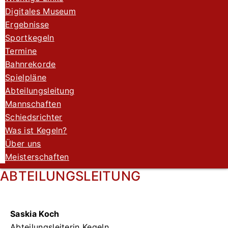
Digitales Museum
Ergebnisse
Sportkegeln
Termine
Bahnrekorde
Spielpläne
Abteilungsleitung
Mannschaften
Schiedsrichter
Was ist Kegeln?
Über uns
Meisterschaften
ABTEILUNGSLEITUNG
Saskia Koch
Abteilungsleiterin Kegeln