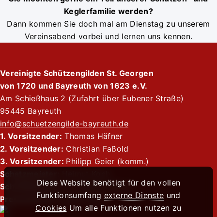
Keglerfamilie werden?
Dann kommen Sie doch mal am Dienstag zu unserem
Vereinsabend vorbei und lernen uns kennen.
Vereinigte Schützengilden St. Georgen
von 1720 und Bayreuth von 1623 e.V.
Am Schießhaus 2 (Zufahrt über Eubener Straße)
95445 Bayreuth
info@schuetzengilde-bayreuth.de
1. Vorsitzender:
Thomas Häfner
2. Vorsitzender:
Christian Faßold
3. Vorsitzender:
Philipp Geier (komm.)
Schatzmeister:
Helmut Koch
Diese Website benötigt für den vollen
Schriftführerin:
Dr. Verena Faßold
Funktionsumfang
externe Dienste
und
Pressewartin:
Sophie Pape
Cookies
Um alle Funktionen nutzen zu