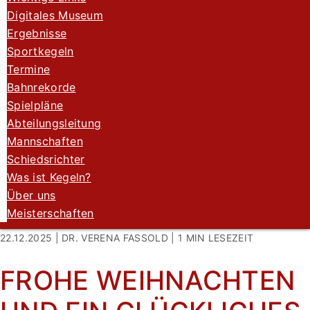
Digitales Museum
Ergebnisse
Sportkegeln
Termine
Bahnrekorde
Spielpläne
Abteilungsleitung
Mannschaften
Schiedsrichter
Was ist Kegeln?
Über uns
Meisterschaften
22.12.2025 | DR. VERENA FASSOLD |
1 MIN
LESEZEIT
FROHE WEIHNACHTEN