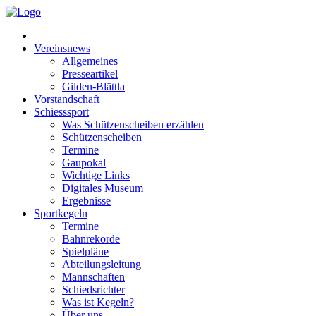
Vereinsnews
Allgemeines
Presseartikel
Gilden-Blättla
Vorstandschaft
Schiesssport
Was Schützenscheiben erzählen
Schützenscheiben
Termine
Gaupokal
Wichtige Links
Digitales Museum
Ergebnisse
Sportkegeln
Termine
Bahnrekorde
Spielpläne
Abteilungsleitung
Mannschaften
Schiedsrichter
Was ist Kegeln?
Über uns